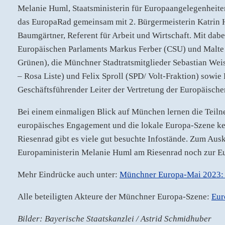
Melanie Huml, Staatsministerin für Europaangelegenheiten
das EuropaRad gemeinsam mit 2. Bürgermeisterin Katrin
Baumgärtner, Referent für Arbeit und Wirtschaft. Mit dabe
Europäischen Parlaments Markus Ferber (CSU) und Malte
Grünen), die Münchner Stadtratsmitglieder Sebastian Wei
– Rosa Liste) und Felix Sproll (SPD/ Volt-Fraktion) sowi
Geschäftsführender Leiter der Vertretung der Europäisc
Bei einem einmaligen Blick auf München lernen die Tei
europäisches Engagement und die lokale Europa-Szene k
Riesenrad gibt es viele gut besuchte Infostände. Zum Aus
Europaministerin Melanie Huml am Riesenrad noch zur Eu
Mehr Eindrücke auch unter:
Münchner Europa-Mai 2023: 
Alle beteiligten Akteure der Münchner Europa-Szene:
Eur
Bilder: Bayerische Staatskanzlei / Astrid Schmidhuber