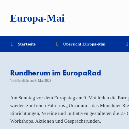
Zum
Inhalt
springen
Europa-Mai
Startseite
Übersicht Europa-Mai
Rundherum im EuropaRad
Veröffentlicht am
8. Mai 2023
Am Sonntag vor dem Europatag am 9. Mai luden die Euro
wieder zur freien Fahrt ins „Umadum – das Münchner Rie
Einrichtungen, Vereine und Initiativen gestalteten die 27
Workshops, Aktionen und Gesprächsrunden.