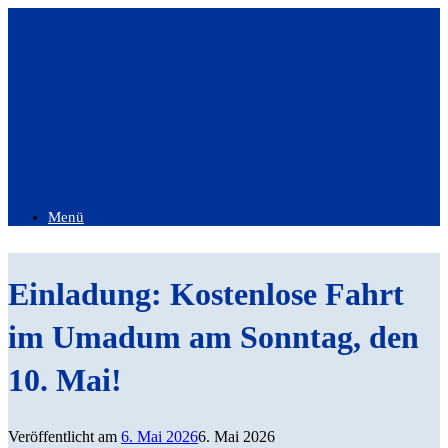
Zum
Inhalt
springen
Europa-Mai
Menü
Einladung: Kostenlose Fahrt
im Umadum am Sonntag, den
10. Mai!
Veröffentlicht am
6. Mai 2026
6. Mai 2026