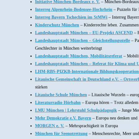
Initiative München-Bordeaux e. V.
– München-Bordeaux:
Interreg Alpenrhein-Bodensee-Hochrhein
– Puzzeln für
Interreg Bayern Tschechien im StMWi
– Interreg Bayer
Kinderschutz München
– Kinderrechte leben. Zusammen
Landeshauptstadt München – EU-Projekt ASCEND
– E
Landeshauptstadt München – Gleichstellungsstelle
– Pa
Geschlechter in München weiterbringt
Landeshauptstadt München, Mobilitätsreferat
– Mobili
Landeshauptstadt München – Referat für Klima und 
LHM-RBS-PIZKB-Internationale Bildungskooperation
Litauische Gemeinschaft in Deutschland e.V. – Orts
stärken
Litauische Schule München
– Litauische Wurzeln – euro
Literaturradio Hörbahn
– Europa hören – Trotz alledem
LMU München | Lehrstuhl Schulpädagogik
– Junge Men
Mehr Demokratie e.V. Bayern
– Europa neu denken und g
MORGEN e. V.
– Mehrsprachigkeit in Europa
München für Seenotrettung
– Menschenrechte, Meer und