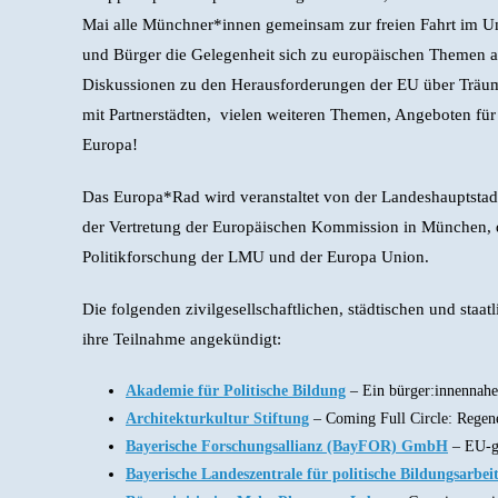
Mai alle Münchner*innen gemeinsam zur freien Fahrt im U
und Bürger die Gelegenheit sich zu europäischen Themen a
Diskussionen zu den Herausforderungen der EU über Träume
mit Partnerstädten, vielen weiteren Themen, Angeboten für 
Europa!
Das Europa*Rad wird veranstaltet von der Landeshauptsta
der Vertretung der Europäischen Kommission in München, 
Politikforschung der LMU und der Europa Union.
Die folgenden zivilgesellschaftlichen, städtischen und staa
ihre Teilnahme angekündigt:
Akademie für Politische Bildung
– Ein bürger:innennah
Architekturkultur Stiftung
– Coming Full Circle: Regene
Bayerische Forschungsallianz (BayFOR) GmbH
– EU-ge
Bayerische Landeszentrale für politische Bildungsarbei