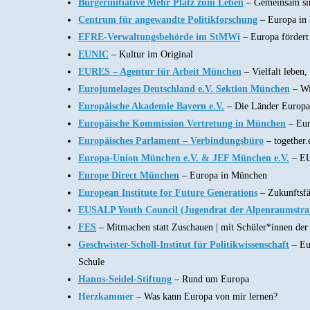
Bürgerinitiative Mehr Platz zum Leben
– Gemeinsam sin
Centrum für angewandte Politikforschung
– Europa in
EFRE-Verwaltungsbehörde im StMWi
– Europa fördert
EUNIC
– Kultur im Original
EURES – Agentur für Arbeit München
– Vielfalt leben,
Eurojumelages Deutschland e.V. Sektion München
– Wi
Europäische Akademie Bayern e.V.
– Die Länder Europa
Europäische Kommission Vertretung in München
– Eur
Europäisches Parlament – Verbindungsbüro
– together
Europa-Union München e.V. & JEF München e.V.
– E
Europe Direct München
– Europa in München
European Institute for Future Generations
– Zukunftsfä
EUSALP Youth Council (Jugendrat der Alpenraumstrat
FES
– Mitmachen statt Zuschauen | mit Schüler*innen de
Geschwister-Scholl-Institut für Politikwissenschaft
– Eu
Schule
Hanns-Seidel-Stiftung
– Rund um Europa
Herzkammer
– Was kann Europa von mir lernen?