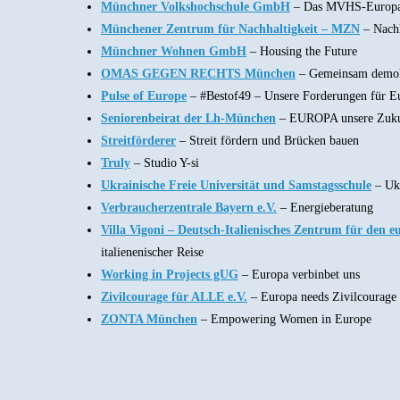
Münchner Volkshochschule GmbH
– Das MVHS-Europa
Münchener Zentrum für Nachhaltigkeit – MZN
– Nachh
Münchner Wohnen GmbH
– Housing the Future
OMAS GEGEN RECHTS München
– Gemeinsam demok
Pulse of Europe
– #Bestof49 – Unsere Forderungen für E
Seniorenbeirat der Lh-München
– EUROPA unsere Zuku
Streitförderer
– Streit fördern und Brücken bauen
Truly
– Studio Y-si
Ukrainische Freie Universität und Samstagsschule
– Uk
Verbraucherzentrale Bayern e.V.
– Energieberatung
Villa Vigoni – Deutsch-Italienisches Zentrum für den e
italienenischer Reise
Working in Projects gUG
– Europa verbinbet uns
Zivilcourage für ALLE e.V.
– Europa needs Zivilcourage
ZONTA München
– Empowering Women in Europe