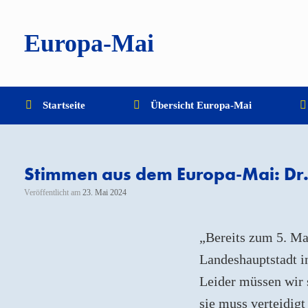
Zum
Inhalt
springen
Europa-Mai
Startseite
Übersicht Europa-Mai
Stimmen aus dem Europa-Mai: Dr
Veröffentlicht am
23. Mai 2024
„Bereits zum 5. Ma
Landeshauptstadt i
Leider müssen wir s
sie muss verteidig