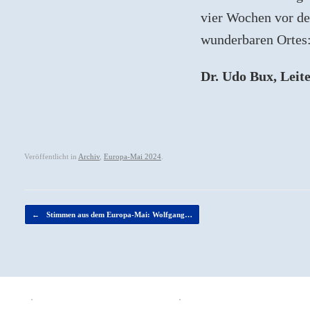
vier Wochen vor de
wunderbaren Ortes
Dr. Udo Bux, Leit
Veröffentlicht in
Archiv
,
Europa-Mai 2024
.
Beitragsnavigation
←
Stimmen aus dem Europa-Mai: Wolfgang…