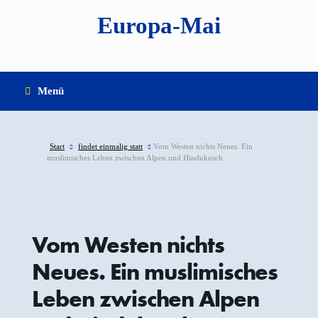
Zum
Europa-Mai
Inhalt
springen
Menü
Start
findet einmalig statt
Vom Westen nichts Neues. Ein
muslimisches Leben zwischen Alpen und Hindukusch
Vom Westen nichts
Neues. Ein muslimisches
Leben zwischen Alpen