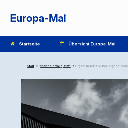
Zum
Inhalt
springen
Europa-Mai
Startseite
Übersicht Europa-Mai
Start
findet einmalig statt
Organisieren Sie Ihre eigene Maa