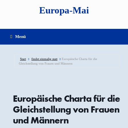
Zum
Europa-Mai
Inhalt
springen
Menü
Start
findet einmalig statt
Europäische Charta für die
Gleichstellung von Frauen und Männern
Europäische Charta für die
Gleichstellung von Frauen
und Männern