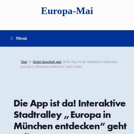
Zum
Europa-Mai
Inhalt
springen
Menü
Start
findet dauerhaft statt
Die App ist da! Interaktive Stadtralley
„Europa in München entdecken“ geht online
Die App ist da! Interaktive
Stadtralley „Europa in
München entdecken“ geht