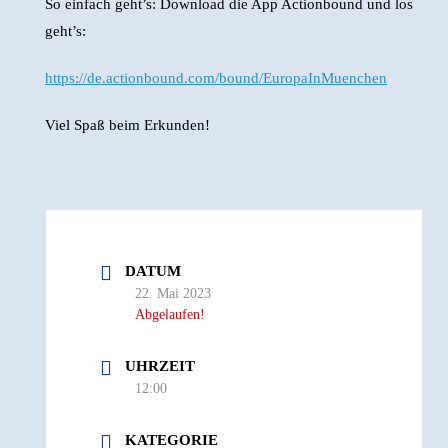
So einfach geht’s: Download die App Actionbound und los
geht’s:
https://de.actionbound.com/bound/EuropaInMuenchen
Viel Spaß beim Erkunden!
DATUM
22. Mai 2023
Abgelaufen!
UHRZEIT
12:00
KATEGORIE