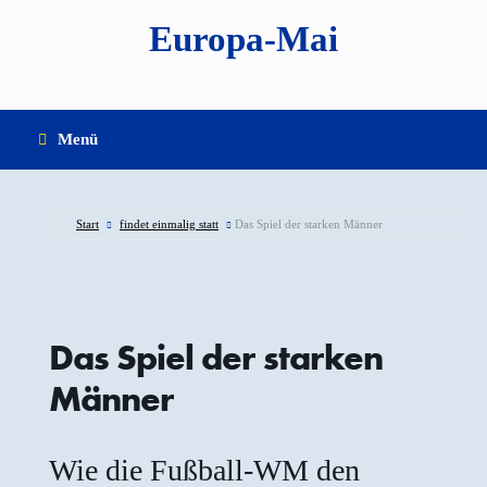
Zum
Europa-Mai
Inhalt
springen
Menü
Start
findet einmalig statt
Das Spiel der starken Männer
Das Spiel der starken
Männer
Wie die Fußball-WM den