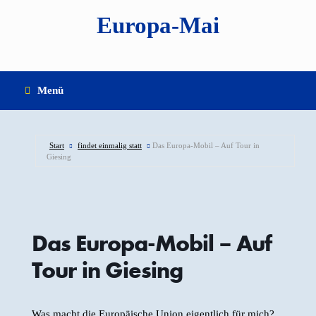
Zum
Europa-Mai
Inhalt
springen
Menü
Start
findet einmalig statt
Das Europa-Mobil – Auf Tour in
Giesing
Das Europa-Mobil – Auf
Tour in Giesing
Was macht die Europäische Union eigentlich für mich?